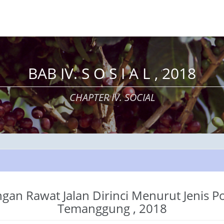
BAB IV. S O S I A L , 2018
CHAPTER IV. SOCIAL
an Rawat Jalan Dirinci Menurut Jenis Po
Temanggung , 2018