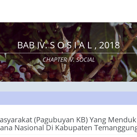
BAB IV. S O S I A L , 2018
CHAPTER IV. SOCIAL
Masyarakat (Pagubuyan KB) Yang Mendu
ana Nasional Di Kabupaten Temanggung